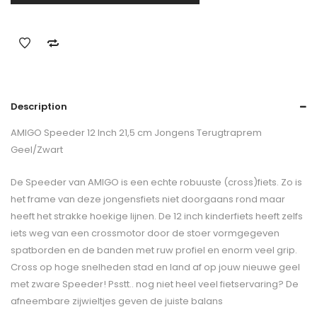
Description
AMIGO Speeder 12 Inch 21,5 cm Jongens Terugtraprem
Geel/Zwart
De Speeder van AMIGO is een echte robuuste (cross)fiets. Zo is
het frame van deze jongensfiets niet doorgaans rond maar
heeft het strakke hoekige lijnen. De 12 inch kinderfiets heeft zelfs
iets weg van een crossmotor door de stoer vormgegeven
spatborden en de banden met ruw profiel en enorm veel grip.
Cross op hoge snelheden stad en land af op jouw nieuwe geel
met zware Speeder! Psstt.. nog niet heel veel fietservaring? De
afneembare zijwieltjes geven de juiste balans