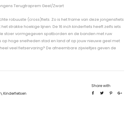
ongens Terugtraprem Geel/Zwart
te robuuste (cross)fiets. Zo is het frame van deze jongensfiets
t strakke hoekige lijnen. De 16 inch kinderfiets heeft zelfs iets
de stoer vormgegeven spatborden en de banden met ruw
ss op hoge snelheden stad en land af op jouw nieuwe geel met
 heel veel fietservaring? De afneembare zijwieltjes geven de
Share with
n
,
Kinderfietsen