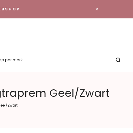
×
EBSHOP
op per merk
gtraprem Geel/Zwart
eel/Zwart