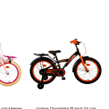
6 cm Meisjes
Volare Thombike 18 Inch 24 cm