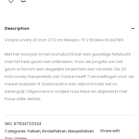
Description
Volare Lovely 20 Inch 27,5 cm Meisjes 7V V Brakes Roze/Wit
Met het voorjaar in het vooruitzicht kan een gezellige fietstocht
met het hele gezin niet ontbreken. Voor de jongste van het
gezin is hierom een degelijke kinderfiets een vereiste. De 20
inch Lovely meisjesfiets van Volare heeft 7 versnellingen voor de
meest soepele rit. Daarnaast is een stijlvol model net zo
belangrijk! Uitgevoerd in vrolijke roze kleur en afgewerkt met
frisse witte details
SKU:
8715347221224
Share with
Categories:
Fietsen
,
Kinderfietsen
,
Meisjesfietsen
Tag:
Volare