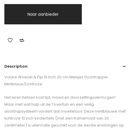
Naar aanbieder
Description
Volare Woezel & Pip 10 Inch 20 cm Meisjes Doortrapper
Mintblauw/Lichtroze
Het leren fietsen kost tijd, moed en doorzettingsvermogen!
Maar met wat hulp uit de Tovertuin en een veilig
doortrapsysteem vordert dat moeiteloos. Deze mintblauwe met
lichtroze 10 inch kinderfiets (met een framemaat van 20
centimeter) is uitermate geschikt voor de eerste ervaringen op